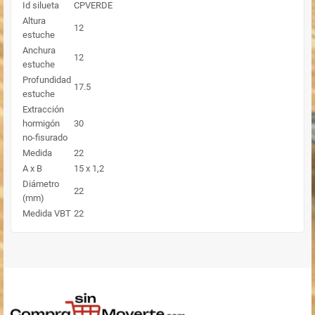
Id silueta
CPVERDE
Altura
12
estuche
Anchura
12
estuche
Profundidad
17.5
estuche
Extracción
hormigón
30
no-fisurado
Medida
22
A x B
15 x 1,2
Diámetro
22
(mm)
Medida VBT
22