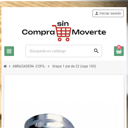
person
Iniciar sesión
0
view_headline
search
chevron_right
chevron_right
ABRAZADERA -COFIL-
Grapa 1 pie de 22 (caja 100)