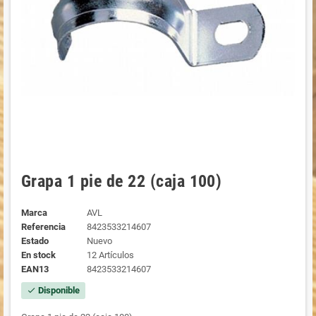
Grapa 1 pie de 22 (caja 100)
Marca
AVL
Referencia
8423533214607
Estado
Nuevo
En stock
12 Artículos
EAN13
8423533214607
Disponible
check