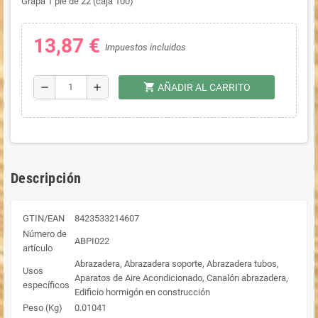
Grapa 1 pie de 22 (caja 100)
13,87 €
Impuestos incluidos
shopping_cart
remove
add
AÑADIR AL CARRITO
Descripción
GTIN/EAN
8423533214607
Número de
ABPI022
artículo
Abrazadera, Abrazadera soporte, Abrazadera tubos,
Usos
Aparatos de Aire Acondicionado, Canalón abrazadera,
específicos
Edificio hormigón en construcción
Peso (Kg)
0.01041