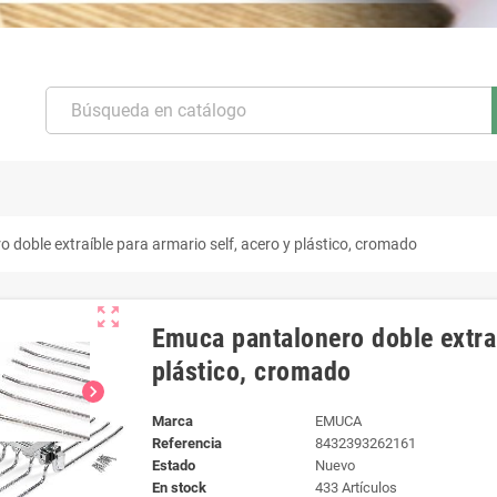
doble extraíble para armario self, acero y plástico, cromado
zoom_out_map
Emuca pantalonero doble extraí
plástico, cromado
chevron_right
Marca
EMUCA
Referencia
8432393262161
Estado
Nuevo
En stock
433 Artículos