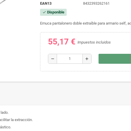
EAN13
8432393262161
Disponible
check
Emuca pantalonero doble extraíble para armario self, a
55,17 €
Impuestos incluidos
remove
add
 lado.
cilitar la extracción.
ástico.