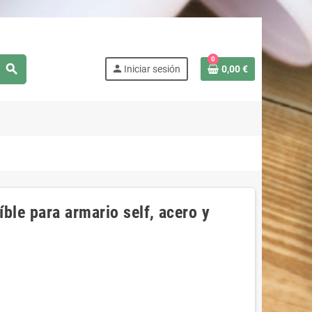
0
search
person
Iniciar sesión
0,00 €
ble para armario self, acero y