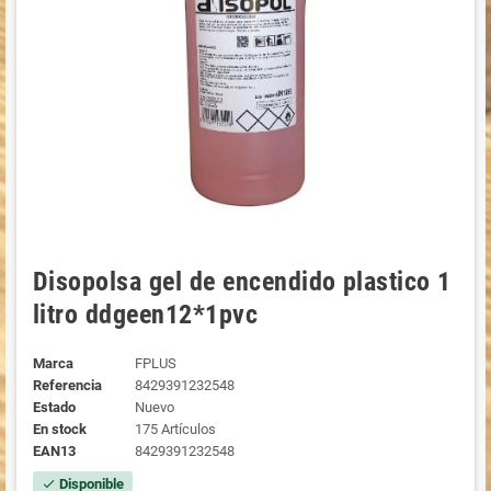
Disopolsa gel de encendido plastico 1
litro ddgeen12*1pvc
Marca
FPLUS
Referencia
8429391232548
Estado
Nuevo
En stock
175 Artículos
EAN13
8429391232548
Disponible
check