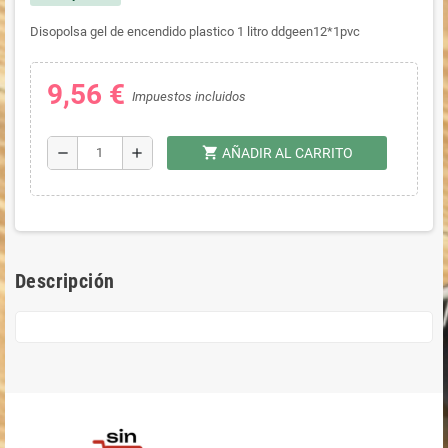
Disopolsa gel de encendido plastico 1 litro ddgeen12*1pvc
9,56 €
Impuestos incluidos
shopping_cart
remove
add
AÑADIR AL CARRITO
Descripción