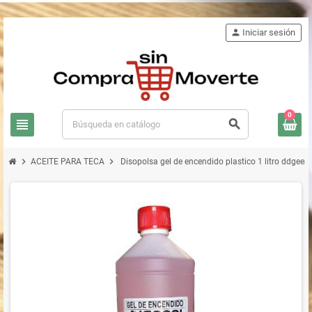
person
Iniciar sesión
0
view_headline
search
chevron_right
chevron_right
ACEITE PARA TECA
Disopolsa gel de encendido plastico 1 litro ddgee