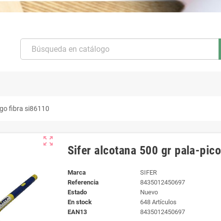
go fibra si86110
zoom_out_map
Sifer alcotana 500 gr pala-pic
Marca
SIFER
Referencia
8435012450697
Estado
Nuevo
En stock
648 Artículos
EAN13
8435012450697