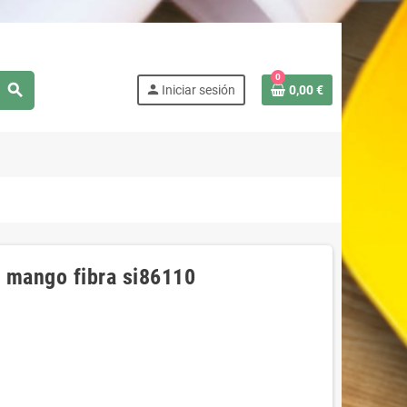
0
search
person
Iniciar sesión
0,00 €
o mango fibra si86110