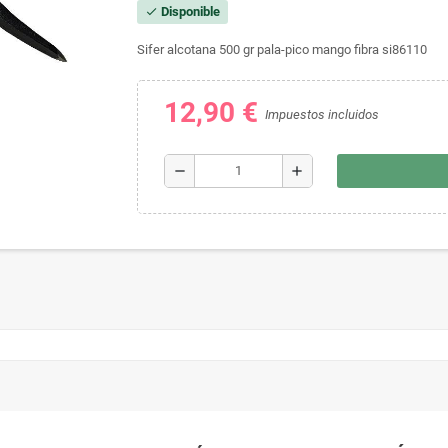
Disponible
check
Sifer alcotana 500 gr pala-pico mango fibra si86110
12,90 €
Impuestos incluidos
remove
add