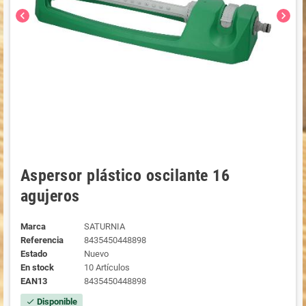
chevron_left
chevron_right
Aspersor plástico oscilante 16
agujeros
Marca
SATURNIA
Referencia
8435450448898
Estado
Nuevo
En stock
10 Artículos
EAN13
8435450448898
Disponible
check