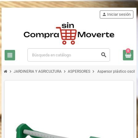
person
Iniciar sesión
0
view_headline
search
chevron_right
chevron_right
chevron_right
JARDINERIA Y AGRICULTURA
ASPERSORES
Aspersor plástico oscila