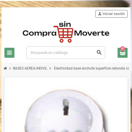
person
Iniciar sesión
0
view_headline
search
chevron_right
chevron_right
BASES AEREA/MOVIL
Electricidad base enchufe superficie redonda co