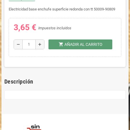
Electricidad base enchufe superficie redonda con tt 50009-90809
3,65 €
Impuestos incluidos
shopping_cart
remove
add
AÑADIR AL CARRITO
Descripción