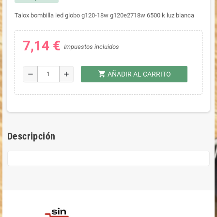
Talox bombilla led globo g120-18w g120e2718w 6500 k luz blanca
7,14 €
Impuestos incluidos
shopping_cart
remove
add
AÑADIR AL CARRITO
Descripción