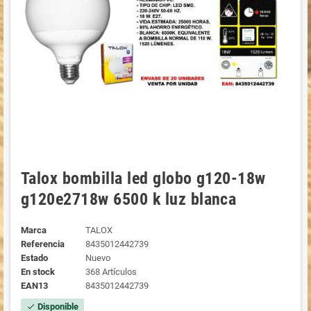
Talox bombilla led globo g120-18w
g120e2718w 6500 k luz blanca
Marca
TALOX
Referencia
8435012442739
Estado
Nuevo
En stock
368 Artículos
EAN13
8435012442739
Disponible
check