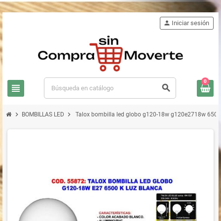
person
Iniciar sesión
0
view_headline
search
chevron_right
chevron_right
BOMBILLAS LED
Talox bombilla led globo g120-18w g120e2718w 6500 