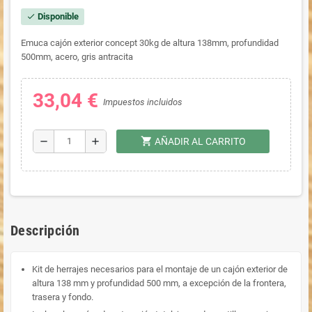
Disponible
check
Emuca cajón exterior concept 30kg de altura 138mm, profundidad
500mm, acero, gris antracita
33,04 €
Impuestos incluidos
shopping_cart
remove
add
AÑADIR AL CARRITO
Descripción
Kit de herrajes necesarios para el montaje de un cajón exterior de
altura 138 mm y profundidad 500 mm, a excepción de la frontera,
trasera y fondo.