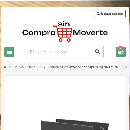
person
Iniciar sesión
0
view_headline
search
chevron_right
chevron_right
CAJÓN CONCEPT
Emuca cajón exterior concept 30kg de altura 138mm