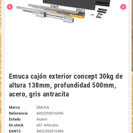
chevron_left
chevron_right
Emuca cajón exterior concept 30kg de
altura 138mm, profundidad 500mm,
acero, gris antracita
Marca
EMUCA
Referencia
8432393010496
Estado
Nuevo
En stock
451 Artículos
EAN13
8432393010496