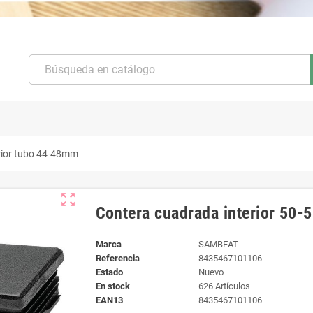
erior tubo 44-48mm
zoom_out_map
Contera cuadrada interior 50-
Marca
SAMBEAT
Referencia
8435467101106
Estado
Nuevo
En stock
626 Artículos
EAN13
8435467101106