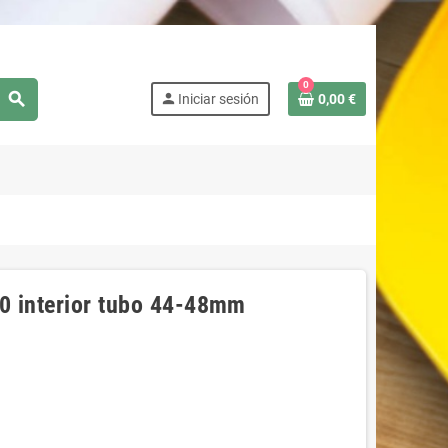
0
search
person
Iniciar sesión
0,00 €
50 interior tubo 44-48mm