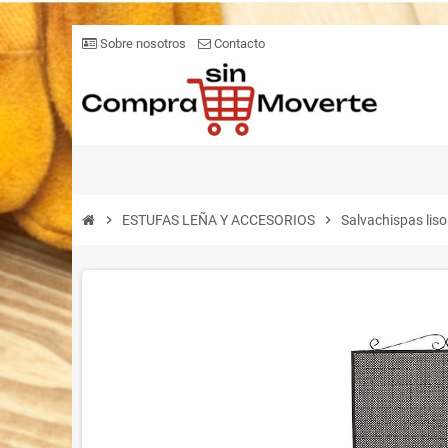
Sobre nosotros
Contacto
chevron_right
ESTUFAS LEÑA Y ACCESORIOS
chevron_right
Salvachispas li