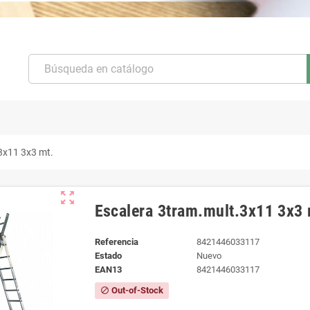
3x11 3x3 mt.
zoom_out_map
Escalera 3tram.mult.3x11 3x3 
Referencia
8421446033117
Estado
Nuevo
EAN13
8421446033117
Out-of-Stock
block