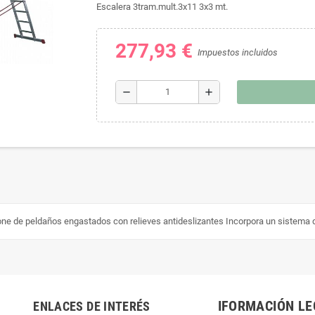
Escalera 3tram.mult.3x11 3x3 mt.
277,93 €
Impuestos incluidos
remove
add
pone de peldaños engastados con relieves antideslizantes Incorpora un sistema
IFORMACIÓN LE
ENLACES DE INTERÉS