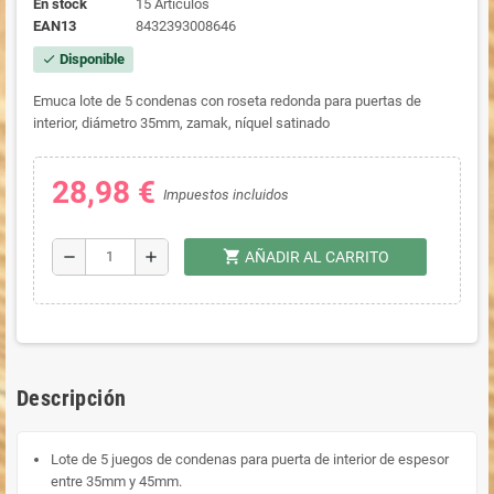
En stock
15 Artículos
EAN13
8432393008646
Disponible
check
Emuca lote de 5 condenas con roseta redonda para puertas de
interior, diámetro 35mm, zamak, níquel satinado
28,98 €
Impuestos incluidos
shopping_cart
remove
add
AÑADIR AL CARRITO
Descripción
Lote de 5 juegos de condenas para puerta de interior de espesor
entre 35mm y 45mm.