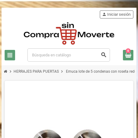
person
Iniciar sesión
0
view_headline
search
chevron_right
chevron_right
HERRAJES PARA PUERTAS
Emuca lote de 5 condenas con roseta redon