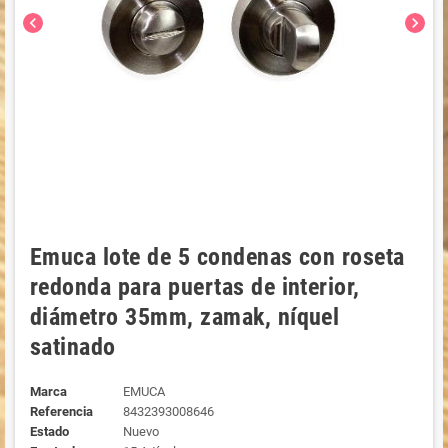
chevron_left
chevron_right
Emuca lote de 5 condenas con roseta
redonda para puertas de interior,
diámetro 35mm, zamak, níquel
satinado
Marca
EMUCA
Referencia
8432393008646
Estado
Nuevo