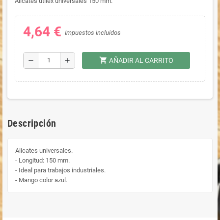
Alicates utilex universales 150 mm.
4,64 €
Impuestos incluidos
shopping_cart
remove
add
AÑADIR AL CARRITO
Descripción
Alicates universales.
- Longitud: 150 mm.
- Ideal para trabajos industriales.
- Mango color azul.