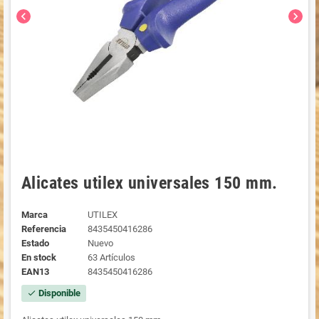
chevron_left
chevron_right
Alicates utilex universales 150 mm.
Marca
UTILEX
Referencia
8435450416286
Estado
Nuevo
En stock
63 Artículos
EAN13
8435450416286
Disponible
check