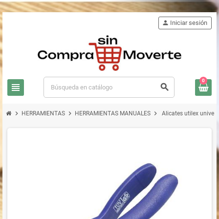
person
Iniciar sesión
0
view_headline
search
chevron_right
chevron_right
chevron_right
HERRAMIENTAS
HERRAMIENTAS MANUALES
Alicates utilex unive