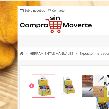
Sobre nosotros
Contacto
chevron_right
HERRAMIENTAS MANUALES
chevron_right
Expositor marcador
chevron_left