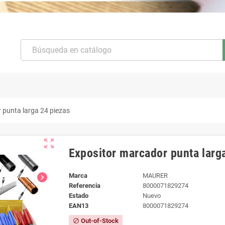
 punta larga 24 piezas
zoom_out_map
Expositor marcador punta larg
Marca
MAURER
chevron_right
Referencia
8000071829274
Estado
Nuevo
EAN13
8000071829274
Out-of-Stock
block