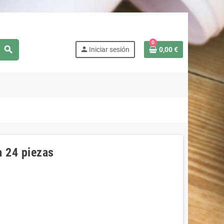
0
search
person
Iniciar sesión
0,00 €
a 24 piezas