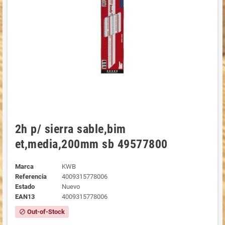
2h p/ sierra sable,bim
et,media,200mm sb 49577800
Marca
KWB
Referencia
4009315778006
Estado
Nuevo
EAN13
4009315778006
Out-of-Stock
block