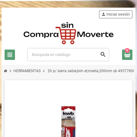
person
Iniciar sesión
0
view_headline
search
chevron_right
chevron_right
HERRAMIENTAS
2h p/ sierra sable,bim et,media,200mm sb 49577800