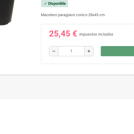
Disponible
check
Macetero paragüero conico 28x45 cm
25,45 €
Impuestos incluidos
remove
add