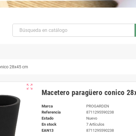
onico 28x45 cm
zoom_out_map
Macetero paragüero conico 2
Marca
PROGARDEN
Referencia
8711295590238
Estado
Nuevo
En stock
7 Artículos
EAN13
8711295590238