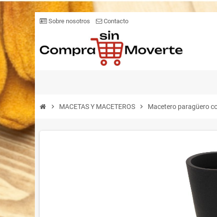
Sobre nosotros
Contacto
chevron_right
MACETAS Y MACETEROS
chevron_right
Macetero paragüero c