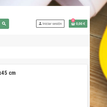
0
search
person
Iniciar sesión
0,00 €
8x45 cm