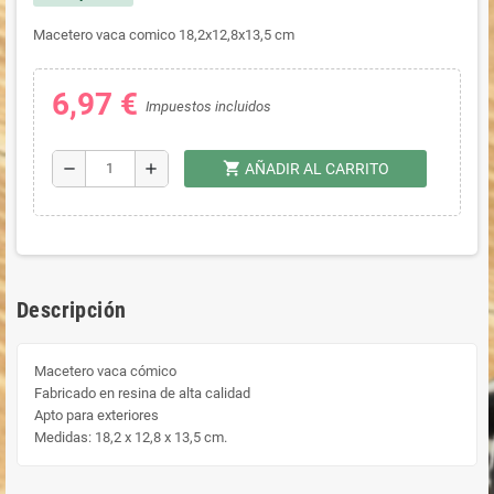
Macetero vaca comico 18,2x12,8x13,5 cm
6,97 €
Impuestos incluidos
shopping_cart
remove
add
AÑADIR AL CARRITO
Descripción
Macetero vaca cómico
Fabricado en resina de alta calidad
Apto para exteriores
Medidas: 18,2 x 12,8 x 13,5 cm.