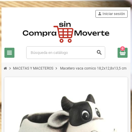
person
Iniciar sesión
0
view_headline
search
chevron_right
chevron_right
MACETAS Y MACETEROS
Macetero vaca comico 18,2x12,8x13,5 cm