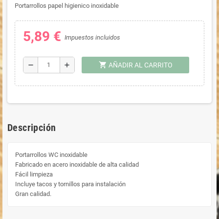
Portarrollos papel higienico inoxidable
5,89 €
Impuestos incluidos
shopping_cart
remove
add
AÑADIR AL CARRITO
Descripción
Portarrollos WC inoxidable
Fabricado en acero inoxidable de alta calidad
Fácil limpieza
Incluye tacos y tornillos para instalación
Gran calidad.