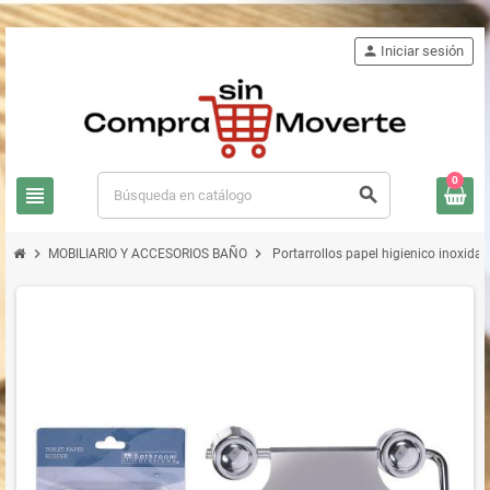
person
Iniciar sesión
0
view_headline
search
chevron_right
chevron_right
MOBILIARIO Y ACCESORIOS BAÑO
Portarrollos papel higienico inoxidab