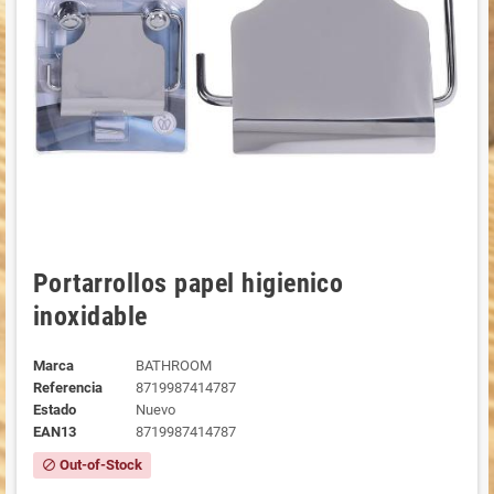
Portarrollos papel higienico
inoxidable
Marca
BATHROOM
Referencia
8719987414787
Estado
Nuevo
EAN13
8719987414787
Out-of-Stock
block