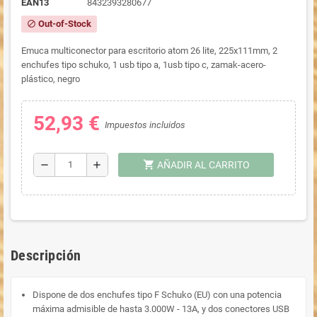
EAN13
8432393280677
Out-of-Stock
block
Emuca multiconector para escritorio atom 26 lite, 225x111mm, 2
enchufes tipo schuko, 1 usb tipo a, 1usb tipo c, zamak-acero-
plástico, negro
52,93 €
Impuestos incluidos
shopping_cart
remove
add
AÑADIR AL CARRITO
Descripción
Dispone de dos enchufes tipo F Schuko (EU) con una potencia
máxima admisible de hasta 3.000W - 13A, y dos conectores USB