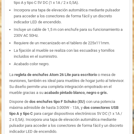
tipo A y tipo C 5V DC (1 x 1A / 2 x 0,5A).
Incorpora una tapa de elevación automática mediante pulsador
para acceder a los conectores de forma fácil y un discreto
indicador LED de encendido.
Incluye un cable de 1,5 m con enchufe para su funcionamiento a
230V AC 50Hz.
Requiere de un mecanizado en el tablero de 225x111mm.
La fijación al mueble se realiza con las escuadras y tornillos
incluidos en el suministro.
Acabado color negro.
La
regleta de enchufes Atom 26 Lite para escritorio
o mesa de
reuniones, también es ideal para muebles de hogar junto al televisor.
Su diseño permite una completa integración empotrado en el
mueble gracias a su
acabado pintado blanco, negro o gris.
Dispone de
dos enchufes tipo F Schuko (EU)
con una potencia
máxima admisible de hasta 3.000W - 13A, y
dos conectores USB
tipo A y tipo C
para cargar dispositivos electrónicos 5V DC (1 x 1A /
2 x 0,5A). Incorpora una tapa de elevación automática mediante
pulsador para acceder a los conectores de forma fácil y un discreto
indicador LED de encendido.