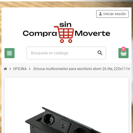
person
Iniciar sesión
0
view_headline
search
chevron_right
chevron_right
OFICINA
Emuca multiconector para escritorio atom 26 lite, 225x111mm,