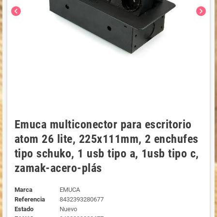
chevron_left
chevron_right
Emuca multiconector para escritorio
atom 26 lite, 225x111mm, 2 enchufes
tipo schuko, 1 usb tipo a, 1usb tipo c,
zamak-acero-plás
Marca
EMUCA
Referencia
8432393280677
Estado
Nuevo