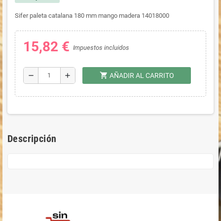
Sifer paleta catalana 180 mm mango madera 14018000
15,82 €
Impuestos incluidos
shopping_cart
remove
add
AÑADIR AL CARRITO
Descripción