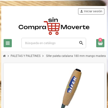
person
Iniciar sesión
0
view_headline
search
chevron_right
chevron_right
PALETAS Y PALETINES
Sifer paleta catalana 180 mm mango madera