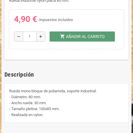
Rueda industrial nylon placa 80 mm.
4,90 €
Impuestos incluidos
shopping_cart
remove
add
AÑADIR AL CARRITO
Descripción
Rueda mono-bloque de poliamida, soporte industrial.
- Diámetro: 80 mm.
- Ancho rueda: 30 mm.
- Tamaño pletina: 100x85 mm.
- Realizada en nylon.