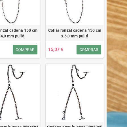
ronzal cadena 150 cm
Collar ronzal cadena 150 cm
 4,0 mm pulid
x 5,0 mm pulid
15,37 €
COMPRAR
COMPRAR
para bueyes 80x46x4
Cadena para bueyes 80x50x5