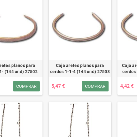
retes planos para
Caja aretes planos para
Caja ar
1- (144 und) 27502
cerdos 1-1-4 (144 und) 27503
cerdos
5,47 €
4,42 €
COMPRAR
COMPRAR