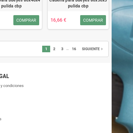
pulida cbp
pulida cbp
16,66 €
COMPRAR
COMPRAR
…
1
2
3
16
navigate_next
SIGUIENTE
GAL
 y condiciones
s