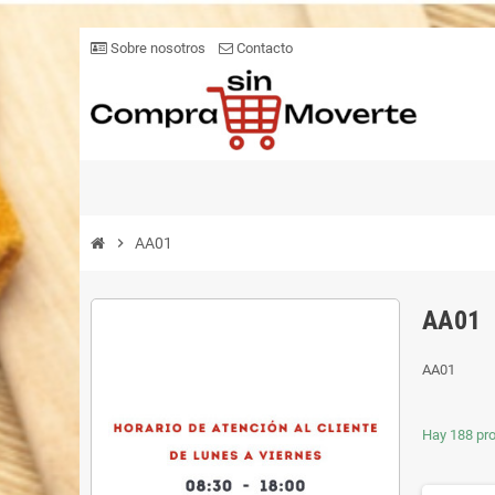
Sobre nosotros
Contacto
chevron_right
AA01
AA01
AA01
Hay 188 pr