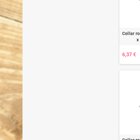
Collar r
x
6,37 €
Collar r