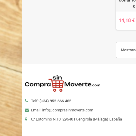
x
14,18 €
Mostrand
Telf:
(+34)
952.666.485
Email: info@comprasinmoverte.com
C/ Estornino N.10, 29640 Fuengirola (Málaga) España