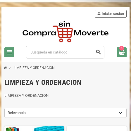
person
Iniciar sesión
0
view_headline
search
chevron_right
LIMPIEZA Y ORDENACION
LIMPIEZA Y ORDENACION
LIMPIEZA Y ORDENACION
Relevancia