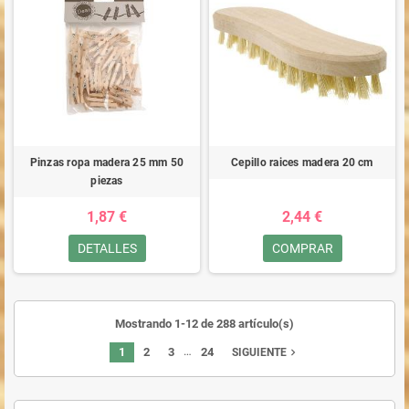
Pinzas ropa madera 25 mm 50
Cepillo raices madera 20 cm
piezas
1,87 €
2,44 €
DETALLES
COMPRAR
Mostrando 1-12 de 288 artículo(s)
…
1
2
3
24
navigate_next
SIGUIENTE